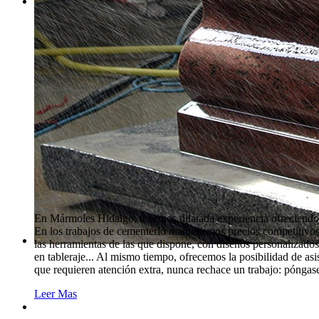
En Mármoles Hidalgo, tenemos dilatada experiencia ofreciendo d
En los trabajos de cementerio mantenemos precios competitivos 
las herramientas de las que dispone, con diseños personalizados
en tableraje... Al mismo tiempo, ofrecemos la posibilidad de asi
que requieren atención extra, nunca rechace un trabajo: póngas
Leer Mas