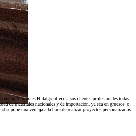
a venta, Mármoles Hidalgo ofrece a sus clientes profesionales todas
iedad de materiales nacionales y de importación, ya sea en gruesos o
idad supone una ventaja a la hora de realizar proyectos personalizados