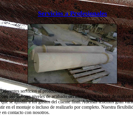
Servicios a Profesionales
iferentes servicios al profesional marmolista.
con los mejores niveles de acabado del mercado. A la hora de realizar l
 que se ajustan a los gustos del cliente final. Además tenemos gran var
stir en el montaje o incluso de realizarlo por completo. Nuestra flexibil
e en contacto con nosotros.