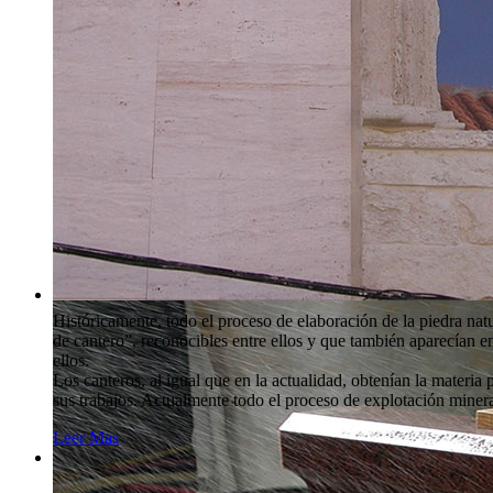
Históricamente, todo el proceso de elaboración de la piedra na
de cantero”, reconocibles entre ellos y que también aparecían 
ellos.
Los canteros, al igual que en la actualidad, obtenían la materia
sus trabajos. Actualmente todo el proceso de explotación mine
Leer Mas