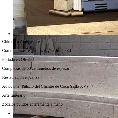
Chimenea Arenisca Teak
Con molduras realizadas según diseño 3d
Portada en Olivillo
Con piezas de 60 centímetros de espesor
Restauración en caliza
Autóctona. Palacio del Chantre de Coca (siglo XV)
Arte funerario
Zócalos pulidos enteramente a mano