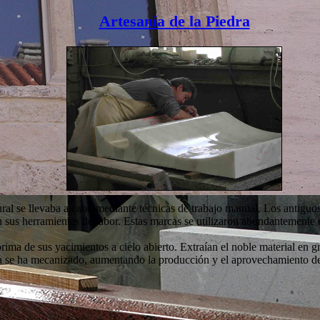
Artesanía de la Piedra
tural se llevaba a cabo mediante técnicas de trabajo manual. Los antig
en sus herramientas de labor. Estas marcas se utilizaron abundantemente
 prima de sus yacimientos a cielo abierto. Extraían el noble material en
ra se ha mecanizado, aumentando la producción y el aprovechamiento de