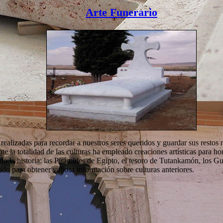
Arte Funerario
ealizadas para recordar a nuestros seres queridos y guardar sus restos 
 la totalidad de las culturas ha empleado creaciones artísticas para ho
do la historia: las Pirámides de Egipto, el tesoro de Tutankamón, los G
do para obtener valiosa información sobre culturas anteriores.